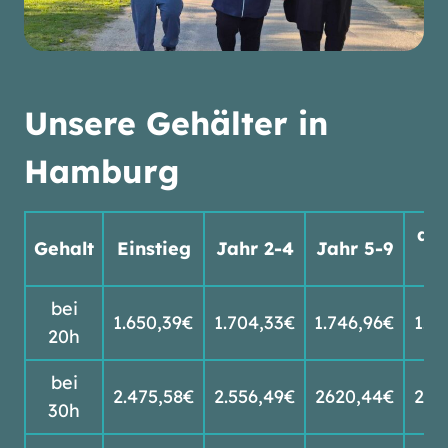
Unsere Gehälter in
Hamburg
ab 
Gehalt
Einstieg
Jahr 2-4
Jahr 5-9
bei
1.650,39€
1.704,33€
1.746,96€
1.8
20h
bei
2.475,58€
2.556,49€
2620,44€
2.7
30h